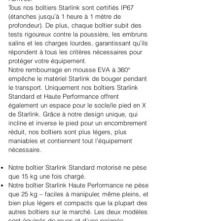
Tous nos boîtiers Starlink sont certifiés IP67
(étanches jusqu’à 1 heure à 1 mètre de
profondeur). De plus, chaque boîtier subit des
tests rigoureux contre la poussière, les embruns
salins et les charges lourdes, garantissant qu’ils
répondent à tous les critères nécessaires pour
protéger votre équipement.
Notre rembourrage en mousse EVA à 360°
empêche le matériel Starlink de bouger pendant
le transport. Uniquement nos boîtiers Starlink
Standard et Haute Performance offrent
également un espace pour le socle/le pied en X
de Starlink. Grâce à notre design unique, qui
incline et inverse le pied pour un encombrement
réduit, nos boîtiers sont plus légers, plus
maniables et contiennent tout l’équipement
nécessaire.
Notre boîtier Starlink Standard motorisé ne pèse
que 15 kg une fois chargé.
Notre boîtier Starlink Haute Performance ne pèse
que 25 kg – faciles à manipuler, même pleins, et
bien plus légers et compacts que la plupart des
autres boîtiers sur le marché. Les deux modèles
sont équipés de roues et d’une poignée