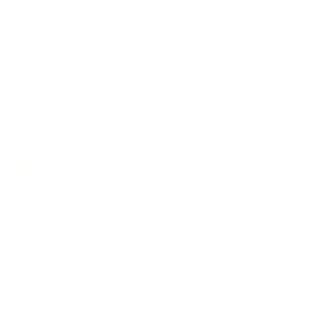
valises garantissent que votre équipement
Starlink reste intact et en sécurité, que vous
voyagiez dans la soute de votre camping-car ou
à bord d'un avion.
Test de Brouillard Salin :
Nos valises subissent
un test de brouillard salin de 24 heures à 54 %
d'humidité, reproduisant les environnements
côtiers ou à forte humidité. Ce test garantit que
votre Starlink reste protégé des éléments
corrosifs, préservant ainsi sa durée de vie.
Mallettes Starlink nomades pour une vie de
nomade
Conçues pour les camping-cars, les véhicules
récréatifs, les nomades numériques, les
travailleurs à distance et les premiers
intervenants, nos mallettes de transport Starlink
robustes garantissent que votre équipement
Starlink reste en sécurité, peu importe où votre
voyage vous mène. Avec une étanchéité IP67,
une protection contre la poussière, les chocs et
la compression, cette valise offre le plus haut