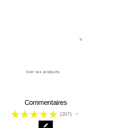
niveau de durabilité. Elle dispose également
d'un insert en mousse EVA sur mesure, d'une
résistance aux températures et est
adaptée aux
voyages en avion. Que vous travailliez à
distance ou profitiez d'Internet en déplacement,
notre Mallette Starlink Haute Performance offre la
u
meilleure protection disponible. Satisfait o
remboursé.
Lisez nos excellents avis clients ci-dessous !
Voir les produits
Commentaires
★
★
★
★
★
207
207