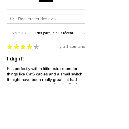
1 - 6 sur 207
Trier par:
★
★
★
★
★
il y a 1 semaine
I dig it!
Fits perfectly with a little extra room for
things like Cat6 cables and a small switch.
It might have been really great if it had
wheels and a telescoping handle. But it ...
MONTRE PLUS
Derrick M.
Stouffville, Canada
Cet avis vous a-t-il été utile ?