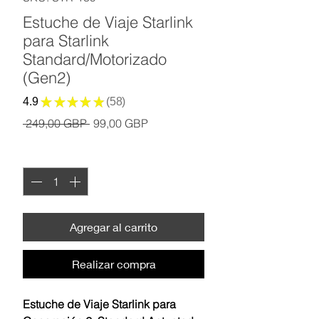
Estuche de Viaje Starlink
para Starlink
Standard/Motorizado
(Gen2)
4.9
★
★
★
★
★
58
58
Precio
Precio
 249,00 GBP 
99,00 GBP
de
oferta
Cantidad
*
Agregar al carrito
Realizar compra
Estuche de Viaje Starlink para