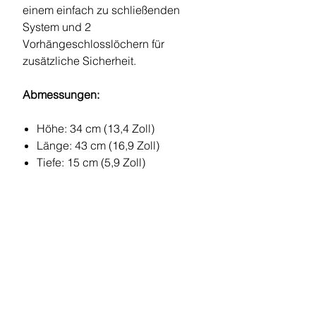
einem einfach zu schließenden
System und 2
Vorhängeschlosslöchern für
zusätzliche Sicherheit.
Abmessungen:
Höhe: 34 cm (13,4 Zoll)
Länge: 43 cm (16,9 Zoll)
Tiefe: 15 cm (5,9 Zoll)
Innenmaße des Schaumstofffachs:
270 mm x 230 mm x 65 mm tief
(10,63 Zoll x 9,06 Zoll x 2,56
Zoll tief)
Rechte Seitentasche: 260mm x
45 mm x 185mm (10,26" x 1,77" x
7,28")