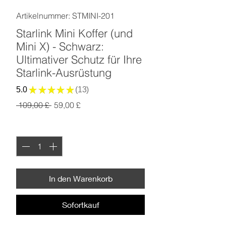
Artikelnummer: STMINI-201
Starlink Mini Koffer (und
Mini X) - Schwarz:
Ultimativer Schutz für Ihre
Starlink-Ausrüstung
5.0
★
★
★
★
★
13
13
Standardpreis
Sale-
 109,00 £ 
59,00 £
Preis
Anzahl
*
In den Warenkorb
Sofortkauf